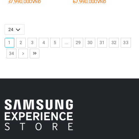
37,990,000VNĐ
67,990,000VNĐ
1
2
3
4
5
...
29
30
31
32
33
34