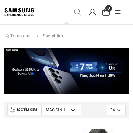
0
Trang chủ
Sản phẩm
LỌC TÌM KIẾM