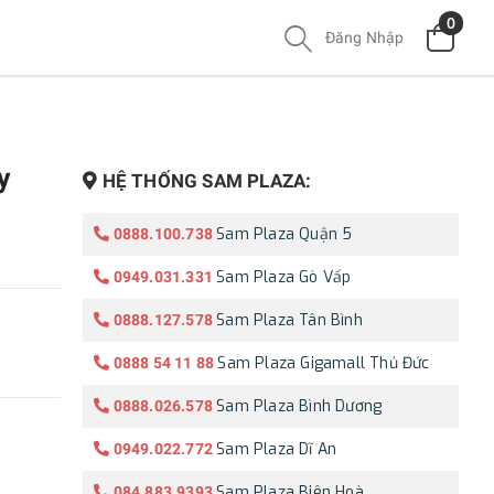
0
Đăng Nhập
y
HỆ THỐNG SAM PLAZA:
Sam Plaza Quận 5
0888.100.738
Sam Plaza Gò Vấp
0949.031.331
Sam Plaza Tân Bình
0888.127.578
Sam Plaza Gigamall Thủ Đức
0888 54 11 88
Sam Plaza Bình Dương
0888.026.578
Sam Plaza Dĩ An
0949.022.772
Sam Plaza Biên Hoà
084.883.9393