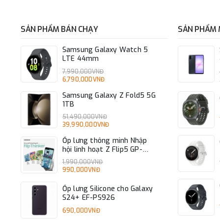
SẢN PHẨM BÁN CHẠY
SẢN PHẨM 
Samsung Galaxy Watch 5
LTE 44mm
7,990,000VNĐ
6,790,000VNĐ
Samsung Galaxy Z Fold5 5G
1TB
51,490,000VNĐ
39,990,000VNĐ
Ốp lưng thông minh Nhập
hội linh hoạt Z Flip5 GP-
FPF731HICAW
1,990,000VNĐ
990,000VNĐ
Ốp lưng Silicone cho Galaxy
S24+ EF-PS926
690,000VNĐ