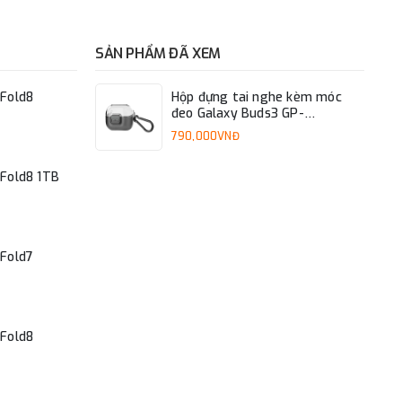
SẢN PHẨM ĐÃ XEM
Fold8
Hộp đựng tai nghe kèm móc
đeo Galaxy Buds3 GP-
FPR630
790,000VNĐ
Fold8 1TB
Fold7
Fold8