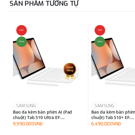
SẢN PHẨM TƯƠNG TỰ
Hot
Hot
New
New
SAMSUNG
SAMSUNG
Bao da kèm bàn phím AI (Pad
Bao da kèm bàn phím
chuột) Tab S10 Ultra EF-
chuột) Tab S10+ EF-
DX925UBEGWW
DX825UWEGWW
9,990,000VNĐ
6,490,000VNĐ