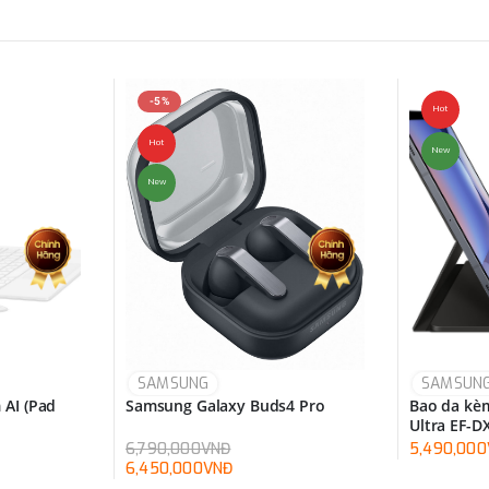
-5%
Hot
Hot
New
New
SAMSUNG
SAMSUN
 AI (Pad
Samsung Galaxy Buds4 Pro
Bao da kèm
Ultra EF-
6,790,000VNĐ
5,490,00
6,450,000VNĐ