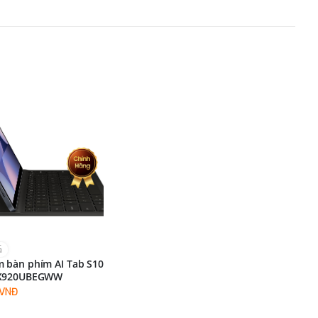
G
 bàn phím AI Tab S10
DX920UBEGWW
0VNĐ