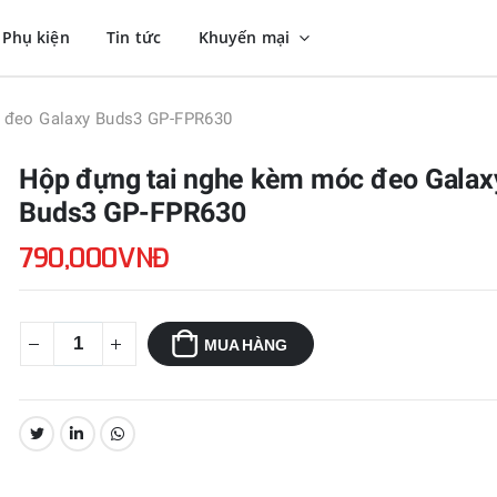
Phụ kiện
Tin tức
Khuyến mại
 đeo Galaxy Buds3 GP-FPR630
Hộp đựng tai nghe kèm móc đeo Galax
Buds3 GP-FPR630
790,000VNĐ
MUA HÀNG
CHIA SẺ: