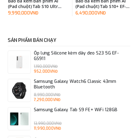
Bao da kèm bàn phím AI
Bao da kèm bàn phím AI
(Pad chuột) Tab S10 Ultra
(Pad chuột) Tab S10+ EF-
EF-DX925UBEGWW
DX825UWEGWW
9,990,000VNĐ
6,490,000VNĐ
SẢN PHẨM BÁN CHẠY
Ốp lưng Silicone kèm dây đeo S23 5G EF-
GS911
1,190,000VNĐ
952,000VNĐ
Samsung Galaxy Watch6 Classic 43mm
Bluetooth
8,990,000VNĐ
7,290,000VNĐ
Samsung Galaxy Tab S9 FE+ WiFi 128GB
13,990,000VNĐ
11,990,000VNĐ