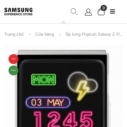
0
Trang chủ
Cửa hàng
Ốp lưng Flipsuit Galaxy Z Flip6 EF-ZF741
Hot
New