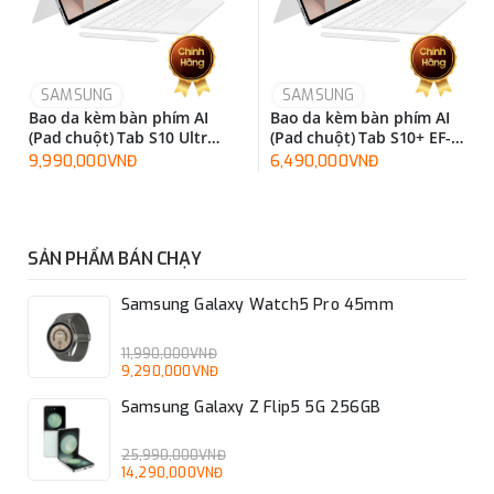
SAMSUNG
SAMSUNG
Bao da kèm bàn phím AI
Bao da kèm bàn phím AI
(Pad chuột) Tab S10 Ultra
(Pad chuột) Tab S10+ EF-
EF-DX925UBEGWW
DX825UWEGWW
9,990,000VNĐ
6,490,000VNĐ
SẢN PHẨM BÁN CHẠY
Samsung Galaxy Watch5 Pro 45mm
11,990,000VNĐ
9,290,000VNĐ
Samsung Galaxy Z Flip5 5G 256GB
25,990,000VNĐ
14,290,000VNĐ