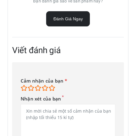
Bạn đánh giá sao về sản phẩm này?
Giúp tăng cường khả năng chống chịu cho màn hình điện
thoại của bạn trước các vết trầy xước, dấu vân tay và bụi
Đánh Giá Ngay
mà không ảnh hưởng đến khả năng phản hồi và độ nhạy của
màn hình khi chạm vào.
Viết đánh giá
Cảm nhận của bạn
*
*
Nhận xét của bạn
*Hình ảnh mô phỏng chỉ mang tính chất minh họa.