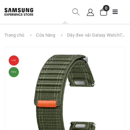
0
Trang chủ
Cửa hàng
Dây đeo vải Galaxy Watch7 ET-SVL31L
Hot
New