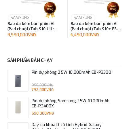
SAMSUNG
SAMSUNG
Bao da kèm bàn phím AI
Bao da kèm bàn phím AI
(Pad chuột) Tab S10 Ultra
(Pad chuột) Tab S10+ EF-
EF-DX925UBEGWW
DX825UWEGWW
9,990,000VNĐ
6,490,000VNĐ
SẢN PHẨM BÁN CHẠY
Pin dự phòng 25W 10,000mAh EB-P3300
990,000VNĐ
792,000VNĐ
Pin dự phòng Samsung 25W 10.000mAh
EB-P3400X
690,000VNĐ
Dây da khóa D từ tính Hybrid Galaxy