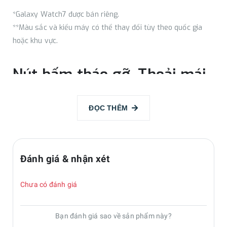
*Galaxy Watch7 được bán riêng.
**Màu sắc và kiểu máy có thể thay đổi tùy theo quốc gia
hoặc khu vực.
Nút bấm tháo gỡ. Thoải mái
thuận tiện.
ĐỌC THÊM
Dễ dàng hoán đổi và tùy chỉnh dây đeo của bạn chỉ với một
nút bấm. Đây là dây đeo bạn đang tìm kiếm. Cho dù bạn
đang đi ra ngoài hay đang di chuyển, chỉ một nút bấm sẽ
Đánh giá & nhận xét
giúp cho việc hoán đổi dây đeo trở nên đơn giản và dễ dàng.
Chưa có đánh giá
Bạn đánh giá sao về sản phẩm này?