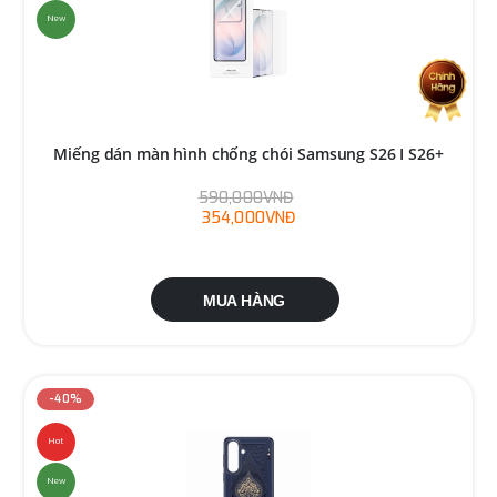
New
Miếng dán màn hình chống chói Samsung S26 I S26+
590,000VNĐ
354,000VNĐ
MUA HÀNG
-40%
Hot
New