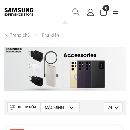
0
Trang chủ
Phụ kiện
LỌC TÌM KIẾM