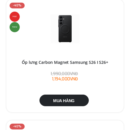
-40%
Hot
New
Ốp lưng Carbon Magnet Samsung S26 I S26+
1,990,000VNĐ
1,194,000VNĐ
MUA HÀNG
-40%