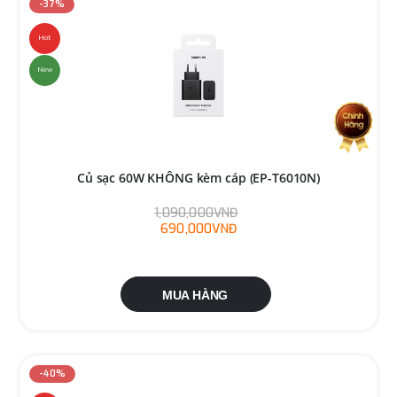
-37%
Hot
New
Củ sạc 60W KHÔNG kèm cáp (EP-T6010N)
1,090,000VNĐ
690,000VNĐ
MUA HÀNG
-40%