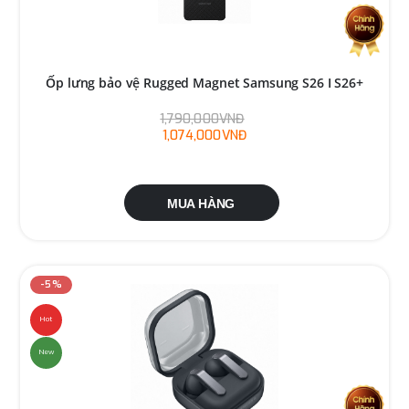
Ốp lưng bảo vệ Rugged Magnet Samsung S26 I S26+
1,790,000VNĐ
1,074,000VNĐ
MUA HÀNG
-5%
Hot
New