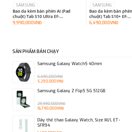
SAMSUNG
SAMSUNG
Bao da kèm bàn phím AI (Pad
Bao da kèm bàn phím
chuột) Tab S10 Ultra EF-
chuột) Tab S10+ EF-
DX925UBEGWW
DX825UWEGWW
9,990,000VNĐ
6,490,000VNĐ
SẢN PHẨM BÁN CHẠY
Samsung Galaxy Watch5 40mm
6,490,000VNĐ
5,290,000VNĐ
Samsung Galaxy Z Flip5 5G 512GB
29,990,000VNĐ
16,790,000VNĐ
Dây thể thao Galaxy Watch, Size M/L ET-
SFR94