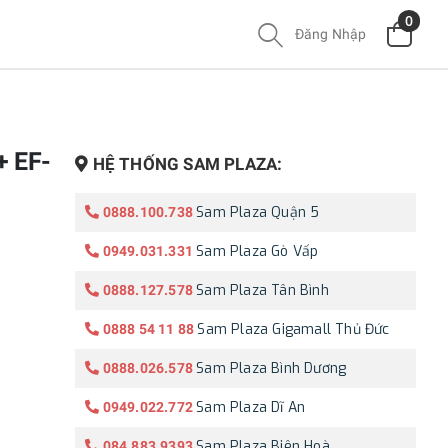
0
Đăng Nhập
+ EF-
HỆ THỐNG SAM PLAZA:
Sam Plaza Quận 5
0888.100.738
Sam Plaza Gò Vấp
0949.031.331
Sam Plaza Tân Bình
0888.127.578
Sam Plaza Gigamall Thủ Đức
0888 54 11 88
Sam Plaza Bình Dương
0888.026.578
Sam Plaza Dĩ An
0949.022.772
Sam Plaza Biên Hoà
084.883.9393