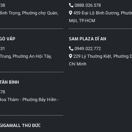
738
0888.026.578
Bình Trọng, Phường chợ Quán,
459 Đại Lộ Bình Dương, Phườ
Một, TP.HCM
GÒ VẤP
SAM PLAZA DĨ AN
331
0949.022.772
Trung, Phường An Hội Tây,
229 Lý Thường Kiệt, Phường D
Chí Minh
TÂN BÌNH
578
oa Thám - Phường Bảy Hiền -
GIGAMALL THỦ ĐỨC