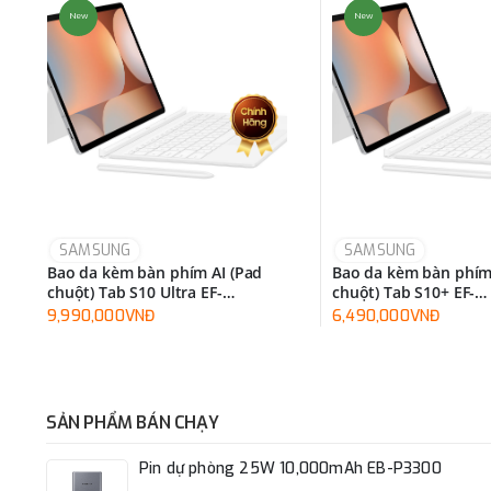
New
New
SAMSUNG
SAMSUNG
Bao da kèm bàn phím AI (Pad
Bao da kèm bàn phím
chuột) Tab S10 Ultra EF-
chuột) Tab S10+ EF-
DX925UBEGWW
DX825UWEGWW
9,990,000VNĐ
6,490,000VNĐ
SẢN PHẨM BÁN CHẠY
Pin dự phòng 25W 10,000mAh EB-P3300