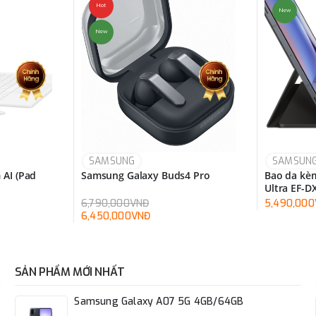
Hot
New
New
SAMSUNG
SAMSUN
 AI (Pad
Samsung Galaxy Buds4 Pro
Bao da kèm
Ultra EF-
6,790,000VNĐ
5,490,00
6,450,000VNĐ
SẢN PHẨM MỚI NHẤT
Samsung Galaxy A07 5G 4GB/64GB