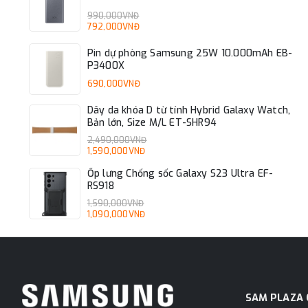
990,000VNĐ
792,000VNĐ
Pin dự phòng Samsung 25W 10.000mAh EB-
P3400X
690,000VNĐ
Dây da khóa D từ tính Hybrid Galaxy Watch,
Bản lớn, Size M/L ET-SHR94
2,490,000VNĐ
1,590,000VNĐ
Ốp lưng Chống sốc Galaxy S23 Ultra EF-
RS918
1,590,000VNĐ
1,090,000VNĐ
SAM PLAZA 