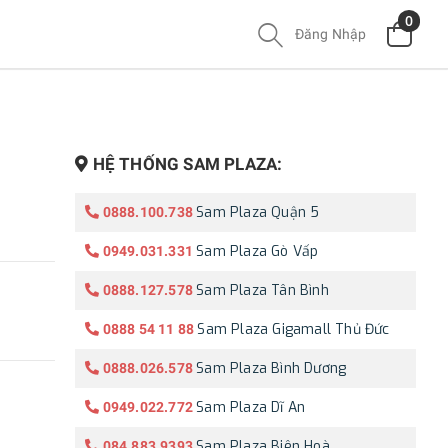
0
Đăng Nhập
HỆ THỐNG SAM PLAZA:
Sam Plaza Quận 5
0888.100.738
Sam Plaza Gò Vấp
0949.031.331
Sam Plaza Tân Bình
0888.127.578
Sam Plaza Gigamall Thủ Đức
0888 54 11 88
Sam Plaza Bình Dương
0888.026.578
Sam Plaza Dĩ An
0949.022.772
Sam Plaza Biên Hoà
084.883.9393