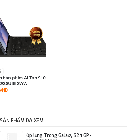
G
 bàn phím AI Tab S10
DX920UBEGWW
0VNĐ
SẢN PHẨM ĐÃ XEM
Ốp lưng Trong Galaxy S24 GP-