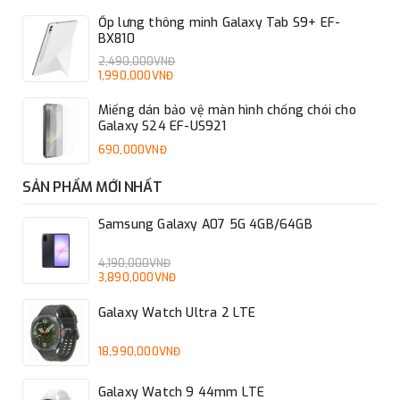
Ốp lưng thông minh Galaxy Tab S9+ EF-
BX810
2,490,000VNĐ
1,990,000VNĐ
Miếng dán bảo vệ màn hình chống chói cho
Galaxy S24 EF-US921
690,000VNĐ
SẢN PHẨM MỚI NHẤT
Samsung Galaxy A07 5G 4GB/64GB
4,190,000VNĐ
3,890,000VNĐ
Galaxy Watch Ultra 2 LTE
18,990,000VNĐ
Galaxy Watch 9 44mm LTE