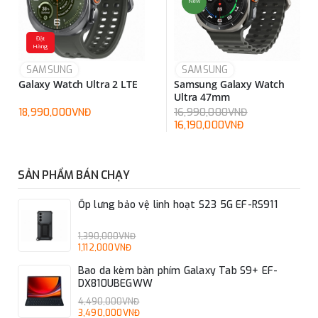
New
Đặt
Hàng
SAMSUNG
SAMSUNG
Galaxy Watch Ultra 2 LTE
Samsung Galaxy Watch
Ultra 47mm
18,990,000VNĐ
16,990,000VNĐ
16,190,000VNĐ
SẢN PHẨM BÁN CHẠY
Ốp lưng bảo vệ linh hoạt S23 5G EF-RS911
1,390,000VNĐ
1,112,000VNĐ
Bao da kèm bàn phím Galaxy Tab S9+ EF-
DX810UBEGWW
4,490,000VNĐ
3,490,000VNĐ