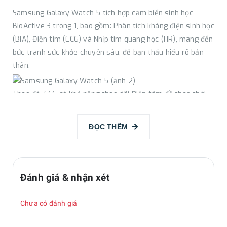
Samsung Galaxy Watch 5 tích hợp cảm biến sinh học
BioActive 3 trong 1, bao gồm: Phân tích kháng điện sinh học
(BIA), Điện tim (ECG) và Nhịp tim quang học (HR), mang đến
bức tranh sức khỏe chuyên sâu, để bạn thấu hiểu rõ bản
thân.
Theo đó, ECG có khả năng theo dõi Điện tâm đồ theo thời
gian thực, nhanh chóng phát hiện những dấu hiệu sức khỏe
bất thường. BIA theo dõi tất cả các chỉ số quan trọng như
ĐỌC THÊM
tỷ lệ phần trăm mỡ, trọng lượng cơ xương, lượng nước…
Cảm biến nhịp quang học giúp bạn biết được nhịp tim cũng
như tình trạng huyết áp.
Đánh giá & nhận xét
Giấc ngủ ngon hơn
Chưa có đánh giá
Dù ngày hay đêm, không có gì rào cản Galaxy Watch 5 giúp