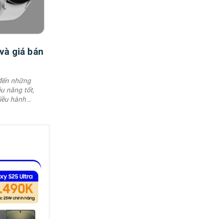
và giá bán
 đến những
ệu năng tốt,
điều hành
ay mình sẽ
y và cực hữu