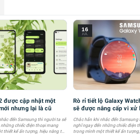
16
JUL
2 được cập nhật một
Rò rỉ tiết lộ Galaxy Watc
mới nhưng lại là cũ
sẽ được nâng cấp vi xử 
năm
nhắc đến Samsung thì người ta sẽ
Chắc hẳn khi nhắc đến Samsung t
 những chiếc điện thoại mang
nghĩ ngay đến những chiếc điện 
 thiết kế ấn tượng, hiệu năng tốt,
trong mình một thiết kế ấn tượng,
 phim, chụp hình đẹp cùng với đó
khả năng quay phim, chụp hình đ