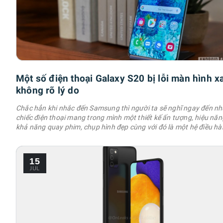
Một số điện thoại Galaxy S20 bị lỗi màn hình x
không rõ lý do
Chắc hẳn khi nhắc đến Samsung thì người ta sẽ nghĩ ngay đến n
chiếc điện thoại mang trong mình một thiết kế ấn tượng, hiệu năng
khả năng quay phim, chụp hình đẹp cùng với đó là một hệ điều h
OneUI mang đến nhiều tính năng hay. Chính vì lẽ đó, hôm nay mìn
chia sẻ cho anh em những mẹo điện thoại Samsung cực hay và c
ích. 1. Bật …
15
JUL