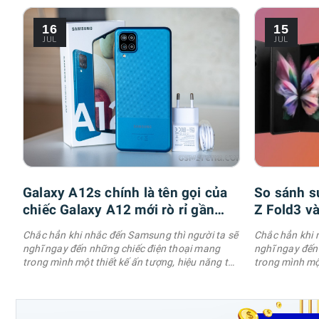
là một hệ điều hành OneUI mang đến nhiều tính
là một hệ điề
năng hay. Chính vì lẽ đó, hôm nay mình sẽ chia
năng hay. Chín
16
15
sẻ cho anh em những mẹo điện thoại Samsung
sẻ cho anh e
JUL
JUL
cực hay và cực hữu ích. 1. Bật …
Galaxy A12s chính là tên gọi của
So sánh s
chiếc Galaxy A12 mới rò rỉ gần
Z Fold3 v
đây
Chắc hẳn khi nhắc đến Samsung thì người ta sẽ
Chắc hẳn khi 
nghĩ ngay đến những chiếc điện thoại mang
nghĩ ngay đến
trong mình một thiết kế ấn tượng, hiệu năng tốt,
trong mình một
khả năng quay phim, chụp hình đẹp cùng với đó
khả năng quay
là một hệ điều hành OneUI mang đến nhiều tính
là một hệ điề
năng hay. Chính vì lẽ đó, hôm nay mình sẽ chia
năng hay. Chín
sẻ cho anh em những mẹo điện thoại Samsung
sẻ cho anh e