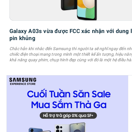
Galaxy A03s vừa được FCC xác nhận với dung 
pin khủng
Chắc hẳn khi nhắc đến Samsung thì người ta sẽ nghĩ ngay đến n
chiếc điện thoại mang trong mình một thiết kế ấn tượng, hiệu năng
khả năng quay phim, chụp hình đẹp cùng với đó là một hệ điều h
OneUI mang đến nhiều tính năng hay. Chính vì lẽ đó, hôm nay mìn
chia sẻ cho anh em những mẹo điện thoại Samsung cực hay và c
ích. 1. Bật …