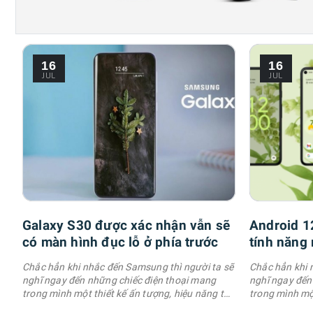
16
16
JUL
JUL
Galaxy S30 được xác nhận vẫn sẽ
Android 1
có màn hình đục lỗ ở phía trước
tính năng 
Chắc hẳn khi nhắc đến Samsung thì người ta sẽ
Chắc hẳn khi 
nghĩ ngay đến những chiếc điện thoại mang
nghĩ ngay đến
trong mình một thiết kế ấn tượng, hiệu năng tốt,
trong mình một
khả năng quay phim, chụp hình đẹp cùng với đó
khả năng quay