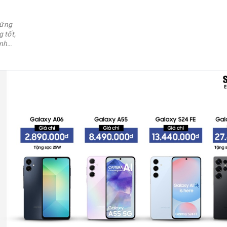
hững
 tốt,
ành
h sẽ
ực hữu