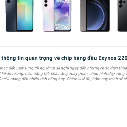
c thông tin quan trọng về chip hàng đầu Exynos 22
nhắc đến Samsung thì người ta sẽ nghĩ ngay đến những chiếc điện tho
 kế ấn tượng, hiệu năng tốt, khả năng quay phim, chụp hình đẹp cùng v
OneUI mang đến nhiều tính năng hay. Chính vì lẽ đó, hôm nay mình sẽ c
em những mẹo điện thoại Samsung cực hay và cực hữu ích. 1. Bật …