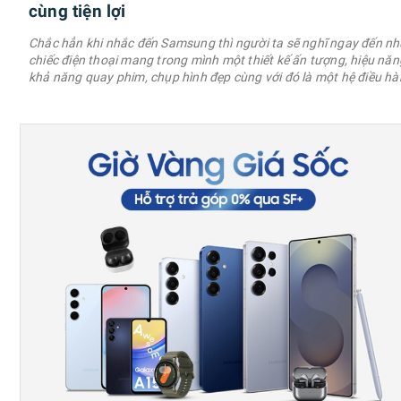
cùng tiện lợi
Chắc hẳn khi nhắc đến Samsung thì người ta sẽ nghĩ ngay đến n
chiếc điện thoại mang trong mình một thiết kế ấn tượng, hiệu năng
khả năng quay phim, chụp hình đẹp cùng với đó là một hệ điều h
OneUI mang đến nhiều tính năng hay. Chính vì lẽ đó, hôm nay mìn
chia sẻ cho anh em những mẹo điện thoại Samsung cực hay và c
ích. 1. Bật …