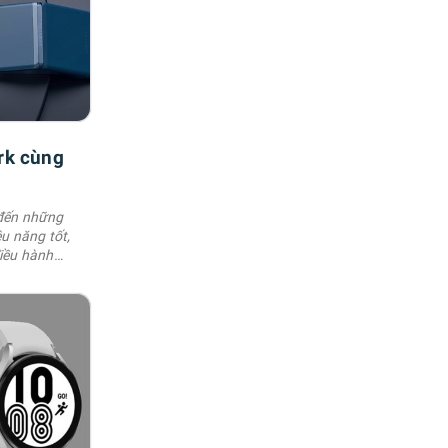
rk cùng
 đến những
ệu năng tốt,
điều hành
ay mình sẽ
y và cực hữu