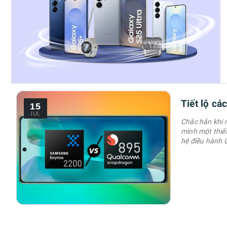
Tiết lộ cá
15
JUL
Chắc hẳn khi 
mình một thiết
hệ điều hành 