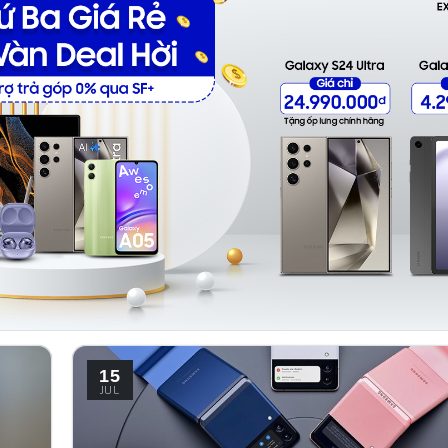
cực hay và cực hữu ích. 1. Bật …
15
JUL