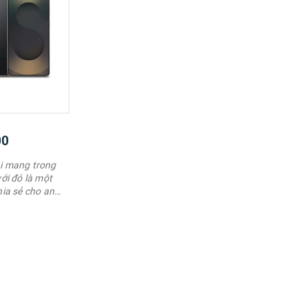
00
ại mang trong
ới đó là một
hia sẻ cho anh