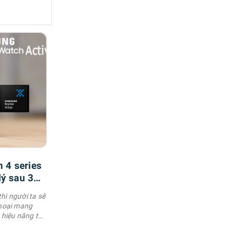
h 4 series
lý sau 3
hì người ta sẽ
thoại mang
 hiệu năng tốt,
ẹp cùng với đó