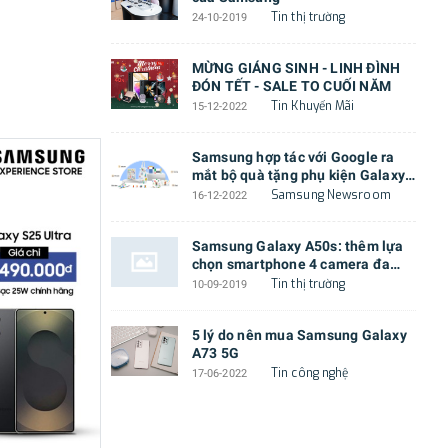
Tin thị trường
24-10-2019
MỪNG GIÁNG SINH - LINH ĐÌNH
ĐÓN TẾT - SALE TO CUỐI NĂM
Tin Khuyến Mãi
15-12-2022
Samsung hợp tác với Google ra
mắt bộ quà tặng phụ kiện Galaxy
Z Flip4 cực độc đáo
Samsung Newsroom
16-12-2022
Samsung Galaxy A50s: thêm lựa
chọn smartphone 4 camera đa
năng với thiết kế mới lạ
Tin thị trường
10-09-2019
5 lý do nên mua Samsung Galaxy
A73 5G
Tin công nghệ
17-06-2022