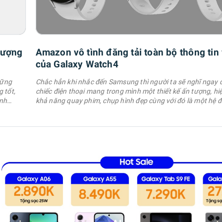
lượng
Amazon vô tình đăng tải toàn bộ thông tin 
của Galaxy Watch4
hững
Chắc hẳn khi nhắc đến Samsung thì người ta sẽ nghĩ ngay
 tốt,
chiếc điện thoại mang trong mình một thiết kế ấn tượng, hi
ành
khả năng quay phim, chụp hình đẹp cùng với đó là một hệ 
h sẽ
OneUI mang đến nhiều tính năng hay. Chính vì lẽ đó, hôm n
ực hữu
chia sẻ cho anh em những mẹo điện thoại Samsung cực ha
ích. 1. Bật …