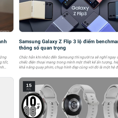
anh
Samsung Galaxy Z Flip 3 lộ điểm benchma
thông số quan trọng
hững
Chắc hẳn khi nhắc đến Samsung thì người ta sẽ nghĩ ngay
 tốt,
chiếc điện thoại mang trong mình một thiết kế ấn tượng, hi
ành
khả năng quay phim, chụp hình đẹp cùng với đó là một hệ 
h sẽ
OneUI mang đến nhiều tính năng hay. Chính vì lẽ đó, hôm n
ực hữu
chia sẻ cho anh em những mẹo điện thoại Samsung cực ha
ích. 1. Bật …
15
JUL