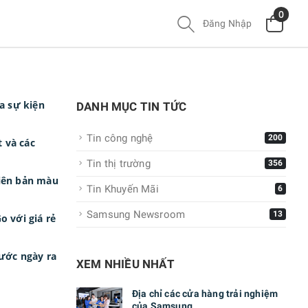
0
Đăng Nhập
a sự kiện
DANH MỤC TIN TỨC
Tin công nghệ
200
 và các
Tin thị trường
356
hiên bản màu
Tin Khuyến Mãi
6
Samsung Newsroom
13
 với giá rẻ
rước ngày ra
XEM NHIỀU NHẤT
Địa chỉ các cửa hàng trải nghiệm
của Samsung