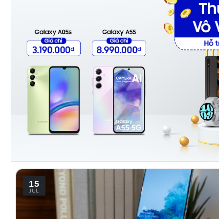
cực hay và cực hữu ích. 1. Bật …
15
JUL