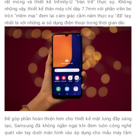
rất mỏng và thiết kế Infinity-U "tràn trề" thực sự. Không
những vậy, thiết kế thân máy chỉ dày 7.7mm với phần viền bo
tròn "mềm mại" đem lại cảm giác cầm nắm thực sự "đã" tay,
nhất là với những ai sử dụng điện thoại trong thời gian dài.
Để góp phần hoàn thiện hơn cho thiết kế mặt lưng đầy sáng
tạo, Samsung đã không ngần ngại khi đem luôn công nghệ
quét vân tay dưới màn hình vào áp dụng cho mẫu máy tầm