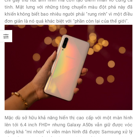
chỉ gây thu hút ánh nhìn mà còn tạo điểm nhấn vô cùng cá
tính. Mặt lưng với những tông chuyển màu đột phá này đã
khiến không biết bao nhiêu người phải "rung rinh" vì một điều
đơn giản là nó quá khác biệt với "phần còn lại của thế giới".
Mặc dù sở hữu khả năng hiển thị cao cấp với một màn hình
lên tới 6.4 inch FHD+ nhưng Galaxy A50s vẫn giữ được vóc
dáng khá "mi nhon" vì viền màn hình đã được Samsung xử lý