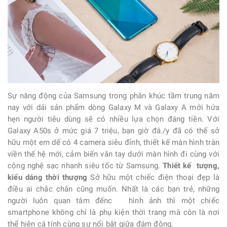
Sự năng động của Samsung trong phân khúc tầm trung năm
nay với dải sản phẩm dòng Galaxy M và Galaxy A mới hứa
hẹn người tiêu dùng sẽ có nhiều lựa chọn đáng tiền. Với
Galaxy A50s ở mức giá 7 triệu, bạn giờ đâ./y đã có thể sở
hữu một em dế có 4 camera siêu đỉnh, thiết kế màn hình tràn
viền thế hệ mới, cảm biến vân tay dưới màn hình đi cùng với
cộng nghệ sạc nhanh siêu tốc từ Samsung.
Thiết kế tượng,
kiểu dáng thời thượng
Sở hữu một chiếc điện thoại đẹp là
điều ai chắc chắn cũng muốn. Nhất là các bạn trẻ, những
người luôn quan tâm đếnc hình ảnh thì một chiếc
smartphone không chỉ là phụ kiện thời trang mà còn là nơi
thể hiện cá tính cùng sự nổi bật giữa đám đông.