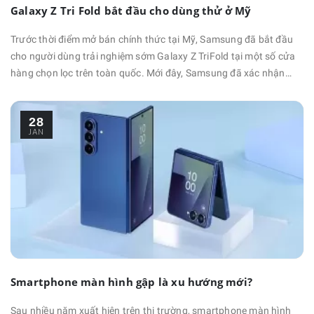
Galaxy Z Tri Fold bắt đầu cho dùng thử ở Mỹ
Trước thời điểm mở bán chính thức tại Mỹ, Samsung đã bắt đầu
cho người dùng trải nghiệm sớm Galaxy Z TriFold tại một số cửa
hàng chọn lọc trên toàn quốc. Mới đây, Samsung đã xác nhận
rằng Galaxy Z TriFold sẽ đến Mỹ vào đầu năm 2026, nhưng chưa
công bố ngày cụ thể. Thay vì mất thời gian chờ đợi, Samsung đã
28
cho người dùng thử sớm thiết bị tại các cửa hàng trải nghiệm.
JAN
Galaxy Z TriFold sẽ xuất hiện tại một số Samsung Experience
Store được chọn lọc, cho phép khách hàng trực tiếp cầm nắm, ...
Smartphone màn hình gập là xu hướng mới?
Sau nhiều năm xuất hiện trên thị trường, smartphone màn hình