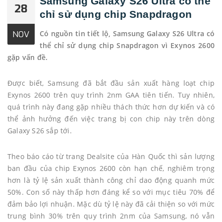
Samsung Galaxy S26 Ultra có thể
28
chỉ sử dụng chip Snapdragon
Có nguồn tin tiết lộ, Samsung Galaxy S26 Ultra có
NOV
thể chỉ sử dụng chip Snapdragon vì Exynos 2600
gặp vấn đề.
Được biết, Samsung đã bắt đầu sản xuất hàng loạt chip
Exynos 2600 trên quy trình 2nm GAA tiên tiến. Tuy nhiên,
quá trình này đang gặp nhiều thách thức hơn dự kiến và có
thể ảnh hưởng đến việc trang bị con chip này trên dòng
Galaxy S26 sắp tới.
Theo báo cáo từ trang Dealsite của Hàn Quốc thì sản lượng
ban đầu của chip Exynos 2600 còn hạn chế, nghiêm trọng
hơn là tỷ lệ sản xuất thành công chỉ dao động quanh mức
50%. Con số này thấp hơn đáng kể so với mục tiêu 70% để
đảm bảo lợi nhuận. Mặc dù tỷ lệ này đã cải thiện so với mức
trung bình 30% trên quy trình 2nm của Samsung, nó vẫn