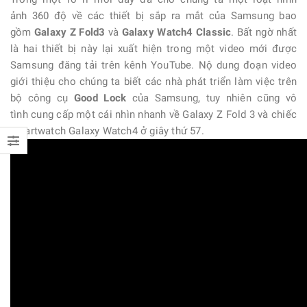
ảnh 360 độ về các thiết bị sắp ra mắt của Samsung bao
gồm
Galaxy Z Fold3
và
Galaxy Watch4 Classic
. Bất ngờ nhất
là hai thiết bị này lại xuất hiện trong một video mới được
Samsung đăng tải trên kênh YouTube. Nộ dung đoạn video
giới thiệu cho chúng ta biết các nhà phát triển làm việc trên
bộ công cụ
Good Lock
của Samsung, tuy nhiên cũng vô
tình cung cấp một cái nhìn nhanh về Galaxy Z Fold 3 và chiếc
smartwatch Galaxy Watch4 ở giây thứ 57.