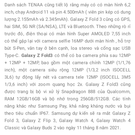
Danh sách TENAA cũng tiết lộ rằng máy có có màn hình 6,2
inch, chạy Android 11 và pin 4.500mAh ( viên pin kép có dung
lượng 2.155mAh và 2.345mAh). Galaxy Z Fold 3 cũng có GPS,
hai SIM, 5G NR (SA/NSA), LTE và Bluetooth. Theo những rò rỉ
trước đó, điện thoại có màn hình Super AMOLED 7,55 inch
có thể gập lại với camera selfie 16MP dưới màn hình , hỗ trợ
bút S-Pen, vân tay ở bên cạnh, loa stereo và cổng sạc USB
Type-C.
Galaxy Z Fold3
có thể có ba camera phía sau 12MP
+ 12MP + 12MP, bao gồm một camera chính 12MP (1/1,76
inch), một camera siêu rộng 12MP (1/3,2 inch ISOCELL
3L6) tự động lấy nét và camera tele 12MP (ISOCELL 3M5
1/3,6 inch) với zoom quang học 2x. Galaxy Z Fold3 cũng
được trang bị bộ vi xử lý Snapdragon 888 của Qualcomm,
RAM 12GB/16GB và bộ nhớ trong 256GB/512GB. Các tính
năng khác như Samsung Pay, khả năng kháng nước và bụi
theo tiêu chuẩn IP67. Samsung dự kiến ​​sẽ ra mắt Galaxy Z
Fold 3, Galaxy Z Flip 3, Galaxy Watch 4, Galaxy Watch 4
Classic và Galaxy Buds 2 vào ngày 11 tháng 8 năm 2021.