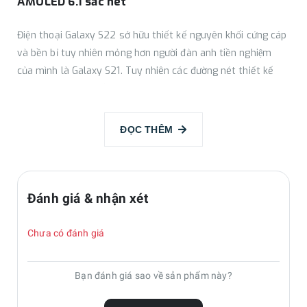
AMOLED 6.1 sắc nét
Điện thoại Galaxy S22 sở hữu thiết kế nguyên khối cứng cáp
và bền bỉ tuy nhiên mỏng hơn người đàn anh tiền nghiệm
của mình là Galaxy S21. Tuy nhiên các đường nét thiết kế
được thừa hưởng vẫn không khác nhau là mấy. Các chi tiết
được hoàn thiện tỉ mỉ chính xác và trau chuốt từng góc cạnh
mang lại một tổng thể sang trọng bắt mắt và tinh tế. Mặt
ĐỌC THÊM
lưng có thiết kế bóng bẩy dễ dàng thu hút người dùng ngay
từ cái nhìn đầu tiên nhìn vào Samsung Galaxy S22.
Đánh giá & nhận xét
Chưa có đánh giá
Bạn đánh giá sao về sản phẩm này?