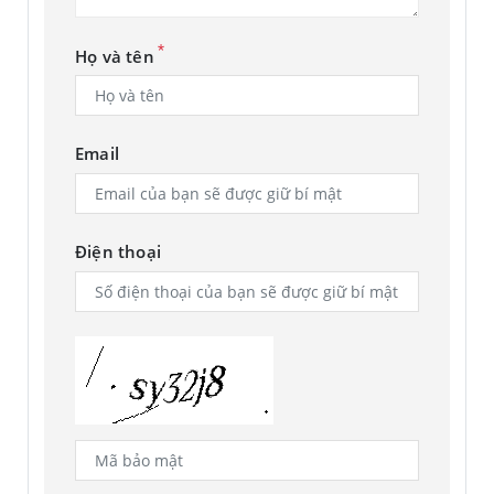
ghi lại vô cùng sắc nét và chi tiết.
*
Họ và tên
Email
Điện thoại
Bên cạnh đó chiếc smartphone này cũng hỗ trợ nhiều tính
năng chụp hình ấn tượng như: HDR, hỗ trợ quay video K với
đèn flash LED đi kèm sẽ mang lại cho bạn những trải nghiệm
tuyệt vời khi chụp hình với gia đình bạn bè. Nếu là người
thường xuyên chụp hình thì chắc chắn bạn không nên bỏ