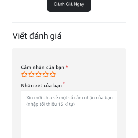
Đánh Giá Ngay
Màn hình của Galaxy S22 có kích thước 6,1 inch cực kì rộng,
đối với chiếc màn hình này người dùng sẽ luôn có thể coi
phim hay chơi game vô cùng thoải mái. Đặc biệt công
Viết đánh giá
nghệ Dynamic AMOLED 2X và Vision Booster cũng được nhà
sản xuất trang bị cho đứa con cưng của mình. Độ phân giải
FHD cho hình ảnh hiển thị vô cùng sắc nét chân thực đến
từng chi tiết nhỏ nhất. Mặt kính cường lực Corning Gorilla
Cảm nhận của bạn
*
Glass Victus+ bảo vệ màn hình an toàn tránh khỏi các tác
động như va đập rơi rớt vượt trội.
*
Nhận xét của bạn
Camera 50MP + 12MP + 10MP sắc nét, nhiều tính
năng chụp ảnh
Samsung S22 được trang bị một camera Quad. Với ống kính
chính có độ phân giải lên tới tận 50MP, ống kính tele phân
giải 10MP, cảm biến siêu rộng phân giải 12MP cho hình ảnh