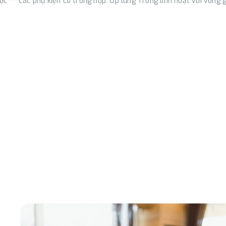
ợc ***Các phụ kiện có trong hộp: Ốp lưng Trong linh hoạt với vòng 