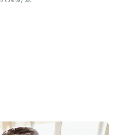
giá đỡ & Dây đeo