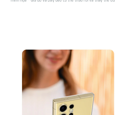
minh họa **Giá đỡ và Dây đeo có thể tháo rời và thay thế đư