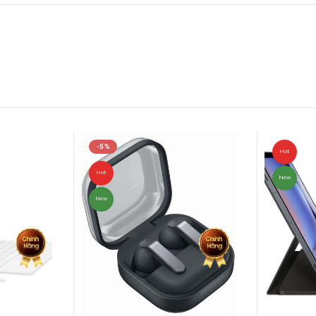
-5%
Hot
Hot
New
New
ập phụ kiện với nhiều thiết kế đa dạng. Cá nhân hóa điện thoại độc