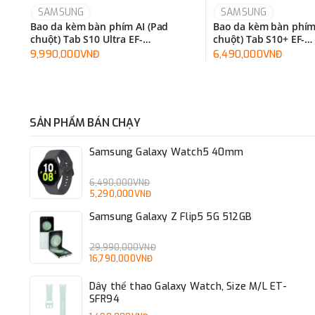
SAMSUNG
SAMSUNG
Bao da kèm bàn phím AI (Pad
Bao da kèm bàn phím
chuột) Tab S10 Ultra EF-
chuột) Tab S10+ EF-
DX925UBEGWW
DX825UWEGWW
9,990,000VNĐ
6,490,000VNĐ
SẢN PHẨM BÁN CHẠY
Samsung Galaxy Watch5 40mm
6,490,000VNĐ
5,290,000VNĐ
Samsung Galaxy Z Flip5 5G 512GB
29,990,000VNĐ
16,790,000VNĐ
Dây thể thao Galaxy Watch, Size M/L ET-
SFR94