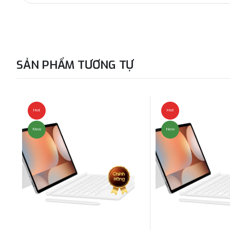
SẢN PHẨM TƯƠNG TỰ
Hot
Hot
New
New
Tự do thể hiện phong cách của bạn
Tháo và thay đổi phụ kiện vòng đeo giá đỡ tùy ý với bộ sưu t