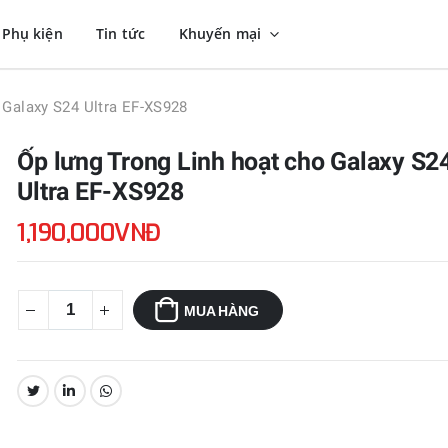
Phụ kiện
Tin tức
Khuyến mại
 Galaxy S24 Ultra EF-XS928
Ốp lưng Trong Linh hoạt cho Galaxy S2
Ultra EF-XS928
1,190,000VNĐ
MUA HÀNG
CHIA SẺ: