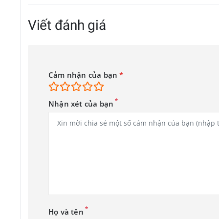
Viết đánh giá
Cảm nhận của bạn
*
*
Nhận xét của bạn
Tăng cường bảo vệ cho thiết bị của bạ
Giữ điện thoại luôn an toàn với Ốp lưng Trong suốt được thi
*
Họ và tên