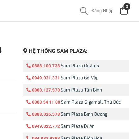
0
Đăng Nhập
4
HỆ THỐNG SAM PLAZA:
Sam Plaza Quận 5
0888.100.738
Sam Plaza Gò Vấp
0949.031.331
Sam Plaza Tân Bình
0888.127.578
Sam Plaza Gigamall Thủ Đức
0888 54 11 88
Sam Plaza Bình Dương
0888.026.578
Sam Plaza Dĩ An
0949.022.772
Sam Plaza Biên Hoà
084.883.9393