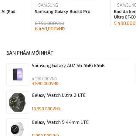
SAMSUNG
SAMSUN
 AI (Pad
Samsung Galaxy Buds4 Pro
Bao da kèm
Ultra EF-
6,790,000VNĐ
5,490,00
6,450,000VNĐ
SẢN PHẨM MỚI NHẤT
Samsung Galaxy A07 5G 4GB/64GB
4,190,000VNĐ
3,890,000VNĐ
Galaxy Watch Ultra 2 LTE
18,990,000VNĐ
Galaxy Watch 9 44mm LTE
11,990,000VNĐ