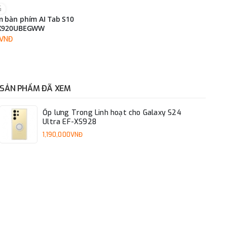
G
 bàn phím AI Tab S10
DX920UBEGWW
0VNĐ
SẢN PHẨM ĐÃ XEM
Ốp lưng Trong Linh hoạt cho Galaxy S24
Ultra EF-XS928
1,190,000VNĐ