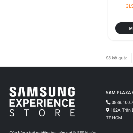
31
M
Số kết quả:
SAM PLAZA 
0888.100.
182A Trần 
TP.HCM
Cửa hàng trải nghiệm hay còn gọi là SES là cửa