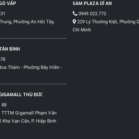
GÒ VẤP
SAM PLAZA DĨ AN
331
0949.022.772
Trung, Phường An Hội Tây,
229 Lý Thường Kiệt, Phường D
Chí Minh
TÂN BÌNH
578
oa Thám - Phường Bảy Hiền -
GIGAMALL THỦ ĐỨC
 88
1 TTTM Gigamall Phạm Văn
 Kha Vạn Cân, P. Hiệp Bình