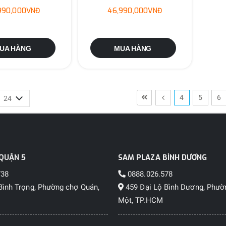
,990,000VNĐ
46,990,000VNĐ
UA HÀNG
MUA HÀNG
4
5
6
QUẬN 5
SAM PLAZA BÌNH DƯƠNG
738
0888.026.578
Bình Trọng, Phường chợ Quán,
459 Đại Lộ Bình Dương, Phườ
Một, TP.HCM