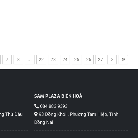
7
8
...
22
23
24
25
26
27
SAM PLAZA BIÊN HOÀ
084.883.9393
ng Thủ Dầu
93 Đồng Khởi , Phường Tam Hiệp, Tỉnh
Đồng Nai