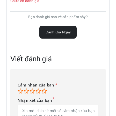
Chưa có đánh giá
Dòng Galaxy Tab S9 giúp người dùng dễ dàng nắm bắt
những ý tưởng lớn và nhanh chóng hiện thực hóa chúng.”
Bạn đánh giá sao về sản phẩm này?
Đánh Giá Ngay
Viết đánh giá
Cảm nhận của bạn
*
Khám phá thế giới giải trí và khơi nguồn cảm
*
Nhận xét của bạn
hứng mọi lúc mọi nơi
Dù đang chơi game hay xem video, màn hình
Dynamic