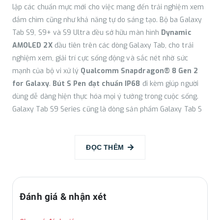
lập các chuẩn mực mới cho việc mang đến trải nghiệm xem
đắm chìm cũng như khả năng tự do sáng tạo. Bộ ba Galaxy
Tab S9, S9+ và S9 Ultra đều sở hữu màn hình
Dynamic
AMOLED 2X
đầu tiên trên các dòng Galaxy Tab, cho trải
nghiệm xem, giải trí cực sống động và sắc nét nhờ sức
mạnh của bộ vi xử lý
Qualcomm Snapdragon® 8 Gen 2
for Galaxy
.
Bút S Pen đạt chuẩn IP68
đi kèm giúp người
dùng dễ dàng hiện thực hóa mọi ý tưởng trong cuộc sống.
Galaxy Tab S9 Series cũng là dòng sản phẩm Galaxy Tab S
đầu tiên đạt chuẩn IP68, để người dùng thỏa sức thực hiện
cảm hứng sáng tạo dù ở trong nhà hay ngoài trời. TM Roh,
Chủ tịch kiêm CEO ngành hàng Trải nghiệm Di động tại
ĐỌC THÊM
Samsung Electronics cho biết: “Chưa có một thiết bị nào
trên thị trường hiện nay như Galaxy Tab S9 – máy tính bảng
đột phá vượt trội trong danh mục, lần đầu tiên mang đến
Đánh giá & nhận xét
những trải nghiệm được người dùng ưa chuộng hàng đầu
trong một thiết kế cao cấp, toàn diện nhất từ trước đến nay.