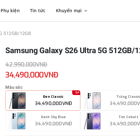
Phụ kiện
Tin tức
Khuyến mại
5G 512GB/12GB
Samsung Galaxy S26 Ultra 5G 512GB/
42,990,000VNĐ
34,490,000VNĐ
Màu sắc
Đen Classic
Trắng Classi
34,490,000VNĐ
34,490,000
Xanh Sky Blue
Tím Cobalt
34,490,000VNĐ
34,490,000