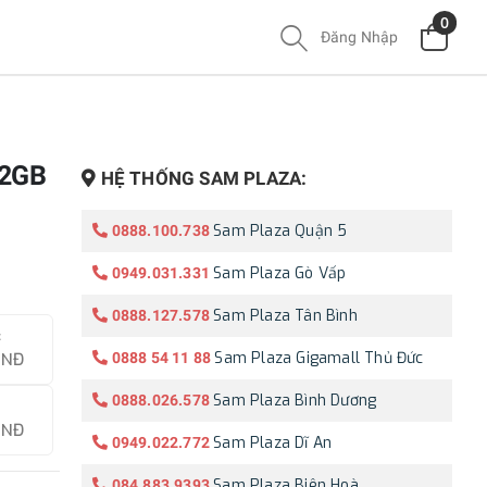
0
Đăng Nhập
12GB
HỆ THỐNG SAM PLAZA:
Sam Plaza Quận 5
0888.100.738
Sam Plaza Gò Vấp
0949.031.331
Sam Plaza Tân Bình
0888.127.578
c
Sam Plaza Gigamall Thủ Đức
0888 54 11 88
VNĐ
Sam Plaza Bình Dương
0888.026.578
VNĐ
Sam Plaza Dĩ An
0949.022.772
Sam Plaza Biên Hoà
084.883.9393