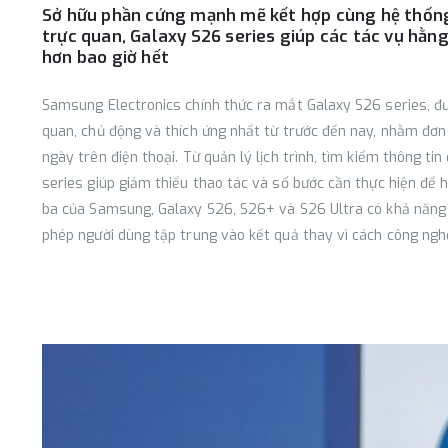
Sở hữu phần cứng mạnh mẽ kết hợp cùng hệ thống
trực quan, Galaxy S26 series giúp các tác vụ hằ
hơn bao giờ hết
Samsung Electronics chính thức ra mắt Galaxy S26 series, đư
quan, chủ động và thích ứng nhất từ trước đến nay, nhằm đơn
ngày trên điện thoại. Từ quản lý lịch trình, tìm kiếm thông tin
series giúp giảm thiểu thao tác và số bước cần thực hiện để h
ba của Samsung, Galaxy S26, S26+ và S26 Ultra có khả năng x
phép người dùng tập trung vào kết quả thay vì cách công ngh