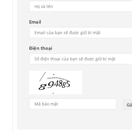
Email
Điện thoại
Tổng hòa những yếu tố này giúp Galaxy S26 series mang đến