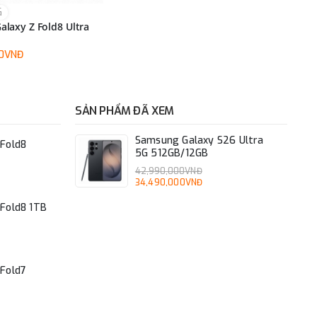
G
laxy Z Fold8 Ultra
00VNĐ
SẢN PHẨM ĐÃ XEM
Samsung Galaxy S26 Ultra
Fold8
5G 512GB/12GB
42,990,000VNĐ
34,490,000VNĐ
Fold8 1TB
Fold7