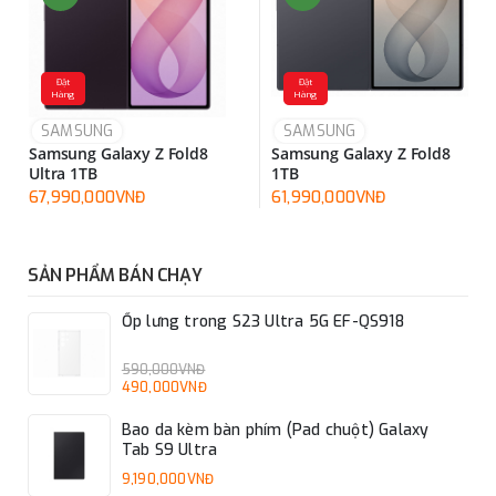
Đặt
Đặt
Hàng
Hàng
SAMSUNG
SAMSUNG
Samsung Galaxy Z Fold8
Samsung Galaxy Z Fold8
Ultra 1TB
1TB
67,990,000VNĐ
61,990,000VNĐ
SẢN PHẨM BÁN CHẠY
Ốp lưng trong S23 Ultra 5G EF-QS918
590,000VNĐ
490,000VNĐ
Bao da kèm bàn phím (Pad chuột) Galaxy
Tab S9 Ultra
9,190,000VNĐ