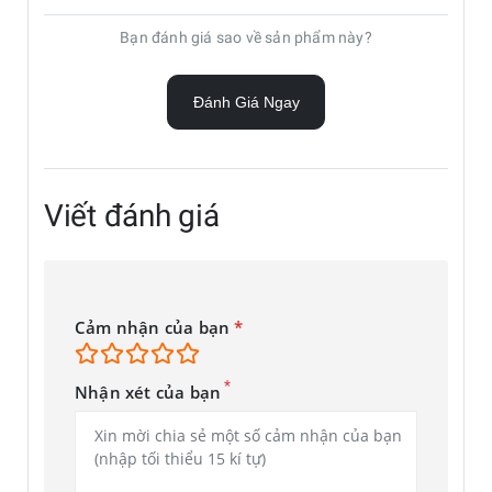
Camera chính của máy có thể cho phép bạn chụp ảnh và
Bạn đánh giá sao về sản phẩm này?
quay video chất lượng cao với nhiều tùy chọn chụp khác
nhau. Thiết bị cũng sẽ có camera trước độ phân giải cao
Đánh Giá Ngay
đến 32 MP để chụp ảnh selfie và gọi video.
Hiệu năng mạnh mẽ, hiệu suất tối ưu
Dưới bộ khung của Galaxy A54 5G dự kiến là bộ vi xử lý
Viết đánh giá
Exynos 1380, đây là con chip mới của Samsung nhắm đến
việc cung cấp tối ưu sức mạnh và hiệu suất được tối ưu cho
cả những ứng dụng và trò chơi đòi hỏi hiệu năng cao nhất.
Cảm nhận của bạn
*
*
Nhận xét của bạn