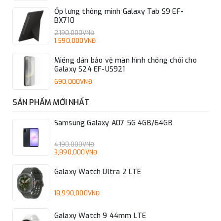
Ốp lưng thông minh Galaxy Tab S9 EF-
BX710
2,190,000VNĐ
1,590,000VNĐ
Miếng dán bảo vệ màn hình chống chói cho
Galaxy S24 EF-US921
690,000VNĐ
SẢN PHẨM MỚI NHẤT
Samsung Galaxy A07 5G 4GB/64GB
4,190,000VNĐ
3,890,000VNĐ
Galaxy Watch Ultra 2 LTE
18,990,000VNĐ
Galaxy Watch 9 44mm LTE