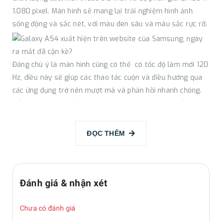
1.080 pixel. Màn hình sẽ mang lại trải nghiệm hình ảnh
sống động và sắc nét, với màu đen sâu và màu sắc rực rỡ.
Đáng chú ý là màn hình cũng có thể có tốc độ làm mới 120
Hz, điều này sẽ giúp các thao tác cuộn và điều hướng qua
các ứng dụng trở nên mượt mà và phản hồi nhanh chóng.
Đối với khả năng hiển thị ngoài trời, màn hình có thể có độ
sáng tối đa 800 nit, như thiết bị tiền nhiệm A53 5G.
Camera khủng, góc chụp rộng
ĐỌC THÊM
Galaxy A54 5G được cho là đi kèm thiết lập bốn camera ở
mặt sau, với camera chính 64 MP cho ảnh chụp có độ chi
tiết cao và màu sắc rực rỡ, camera góc siêu rộng 12 MP
Đánh giá & nhận xét
cho góc chụp 120 độ, camera macro 5 MP và cảm biến độ
sâu 5 MP.
Chưa có đánh giá