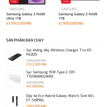
Hàng
Hàng
SAMSUNG
SAMSUNG
Samsung Galaxy Z Fold8
Samsung Galaxy Z Fold8
Ultra 1TB
1TB
67,990,000VNĐ
61,990,000VNĐ
SẢN PHẨM BÁN CHẠY
Sạc không dây Wireless Charger Trio EP-
P6300
1,990,000VNĐ
1,592,000VNĐ
Sạc Samsung 15W Type-C (EP-
T1510NWEGWW)
320,000VNĐ
149,000VNĐ
Dây da Eco Hybrid Galaxy Watch, Size M/L
ET-SHR96L
1,690,000VNĐ