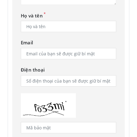
*
Họ và tên
Về hiệu năng, Galaxy A23 5G đi kèm vi xử lý Snapdragon
695, một con chip tầm trung hỗ trợ 5G với mức hiệu năng
ổn, đáp ứng các nhu cầu giải trí phổ thông. Bản chính hãng
Việt Nam có dung lượng RAM 4GB hoặc 6GB, bộ nhớ lưu trữ
Email
128GB, có hỗ trợ thẻ nhớ mở rộng. Máy có viên pin
5000mah, hỗ trợ sạc nhanh 25W. Giá bán lẻ đề nghị của
Galaxy A23 5G tại Việt Nam khởi điểm từ 6.69 triệu đồng
Điện thoại
cho tuỳ chọn RAM 4GB và 6.99 triệu đồng cho tuỳ chọn
RAM 6GB.