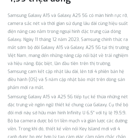
Samsung Galaxy A15 và Galaxy A25 5G có màn hình rực rỡ,
camera sắc nét và thời gian sử dụng lâu dài cùng hiệu suất
điện năng cao nằm trong ngoại hình đặc trưng của dòng
Galaxy. Ngày 11 tháng 12 năm 2023, Samsung chính thức ra
mắt sớm bộ đôi Galaxy A15 và Galaxy A25 5G tại thị trường
Việt Nam, mang đến những nâng cấp nổi bật về trải nghiệm
và hiệu năng. Đặc biệt, lần đầu tiên trên thị trường,
Samsung cam kết cập nhật lâu dài, lên tới 4 phiên bản hệ
điều hành (OS) và 5 năm cập nhật bảo mật trên dòng sản
phẩm mới ra mắt.
Samsung Galaxy A15 và A25 5G tiếp tục kế thừa những nét
đặc trưng về ngôn ngữ thiết kế chung của Galaxy. Cụ thể bộ
đôi mới này sở hữu màn hình Infinity U 6.5” với tỷ lệ 19.5:9.
Bộ ba camera được bố trí liền mạch và giản lược các đường
viền. Trong khi đó, thiết kế viền nổi Key Island mới với 4
cạnh được bo góc hợp lý tạo cảm giác cầm nắm chắc chắn