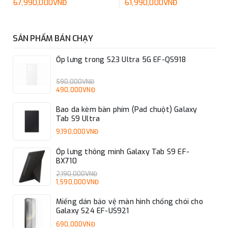
67,990,000VNĐ
61,990,000VNĐ
SẢN PHẨM BÁN CHẠY
Ốp lưng trong S23 Ultra 5G EF-QS918
590,000VNĐ
490,000VNĐ
Bao da kèm bàn phím (Pad chuột) Galaxy
Tab S9 Ultra
9,190,000VNĐ
Ốp lưng thông minh Galaxy Tab S9 EF-
BX710
2,190,000VNĐ
1,590,000VNĐ
Miếng dán bảo vệ màn hình chống chói cho
Galaxy S24 EF-US921
690,000VNĐ