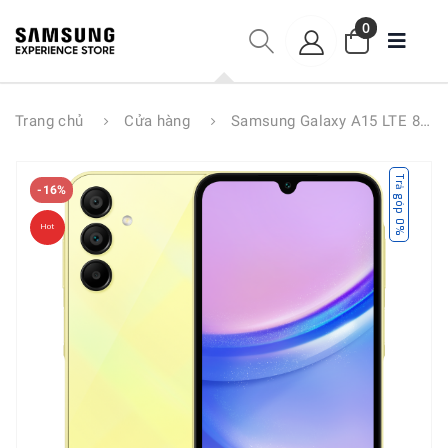
0
Trang chủ
Cửa hàng
Samsung Galaxy A15 LTE 8GB 128GB
Trả góp 0%
-16%
Hot