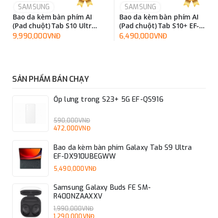
SAMSUNG
SAMSUNG
Bao da kèm bàn phím AI
Bao da kèm bàn phím AI
(Pad chuột) Tab S10 Ultra
(Pad chuột) Tab S10+ EF-
EF-DX925UBEGWW
DX825UWEGWW
9,990,000VNĐ
6,490,000VNĐ
SẢN PHẨM BÁN CHẠY
Ốp lưng trong S23+ 5G EF-QS916
590,000VNĐ
472,000VNĐ
Bao da kèm bàn phím Galaxy Tab S9 Ultra
EF-DX910UBEGWW
5,490,000VNĐ
Samsung Galaxy Buds FE SM-
R400NZAAXXV
1,990,000VNĐ
1,290,000VNĐ