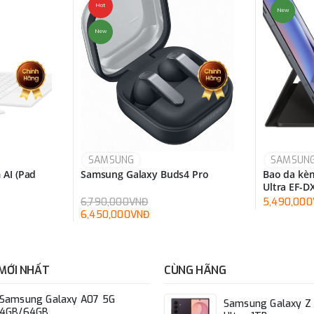
Hot
New
New
SAMSUNG
SAMSUN
 AI (Pad
Samsung Galaxy Buds4 Pro
Bao da kèm
Ultra EF-
6,790,000VNĐ
5,490,00
6,450,000VNĐ
MỚI NHẤT
CÙNG HÃNG
Samsung Galaxy A07 5G
Samsung Galaxy Z 
4GB/64GB