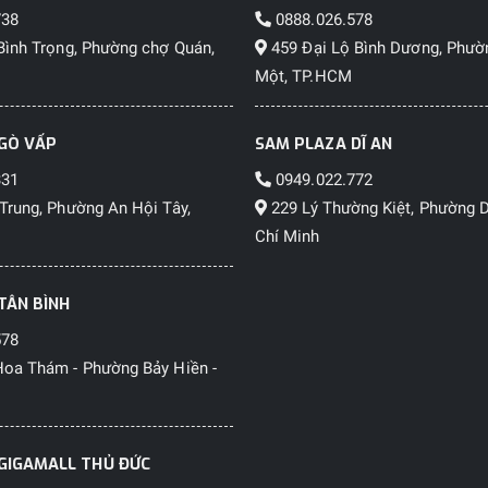
738
0888.026.578
Bình Trọng, Phường chợ Quán,
459 Đại Lộ Bình Dương, Phườ
Một, TP.HCM
GÒ VẤP
SAM PLAZA DĨ AN
331
0949.022.772
Trung, Phường An Hội Tây,
229 Lý Thường Kiệt, Phường D
Chí Minh
TÂN BÌNH
578
oa Thám - Phường Bảy Hiền -
GIGAMALL THỦ ĐỨC