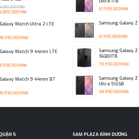
Ultra 1TB
4,190,000VNĐ
67,990,000VNĐ
3,890,000VNĐ
Samsung Galaxy Z 
Galaxy Watch Ultra 2 LTE
61,990,000VNĐ
18,990,000VNĐ
Samsung Galaxy Z 
Galaxy Watch 9 44mm LTE
16GB|1TB
59,990,000VNĐ
11,990,000VNĐ
Samsung Galaxy Z 
Galaxy Watch 9 44mm BT
Ultra 512GB
58,990,000VNĐ
10,990,000VNĐ
QUẬN 5
SAM PLAZA BÌNH DƯƠNG