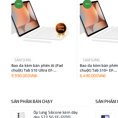
New
New
SAMSUNG
SAMSUNG
Bao da kèm bàn phím AI (Pad
Bao da kèm bàn phím
chuột) Tab S10 Ultra EF-
chuột) Tab S10+ EF-
DX925UBEGWW
DX825UWEGWW
9,990,000VNĐ
6,490,000VNĐ
SẢN PHẨM BÁN CHẠY
SẢN PHẨM 
Ốp lưng Silicone kèm dây
đeo S23 5G EF-GS911