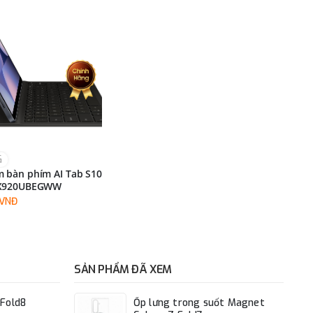
G
 bàn phím AI Tab S10
DX920UBEGWW
0VNĐ
SẢN PHẨM ĐÃ XEM
Fold8
Ốp lưng trong suốt Magnet