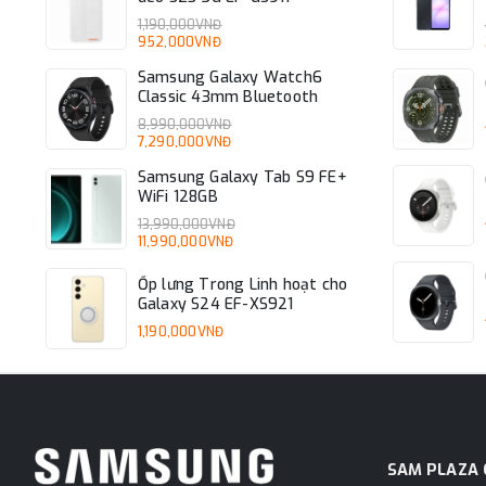
1,190,000VNĐ
952,000VNĐ
Samsung Galaxy Watch6
Classic 43mm Bluetooth
8,990,000VNĐ
7,290,000VNĐ
Samsung Galaxy Tab S9 FE+
WiFi 128GB
13,990,000VNĐ
11,990,000VNĐ
Ốp lưng Trong Linh hoạt cho
Galaxy S24 EF-XS921
1,190,000VNĐ
SAM PLAZA 