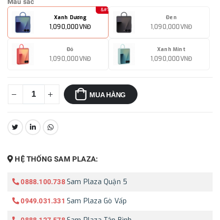
Màu sắc
Xanh Dương
Đen
1,090,000VNĐ
1,090,000VNĐ
Đỏ
Xanh Mint
1,090,000VNĐ
1,090,000VNĐ
MUA HÀNG
CHIA SẺ:
HỆ THỐNG SAM PLAZA:
Sam Plaza Quận 5
0888.100.738
Sam Plaza Gò Vấp
0949.031.331