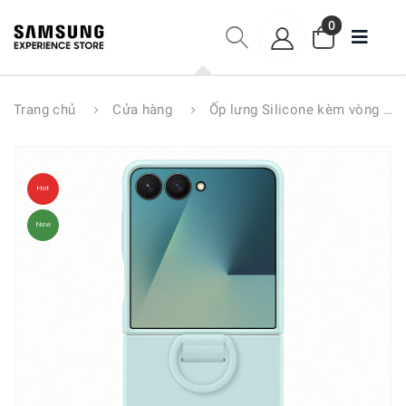
0
Trang chủ
Cửa hàng
Ốp lưng Silicone kèm vòng Galaxy Z Flip7
Hot
New