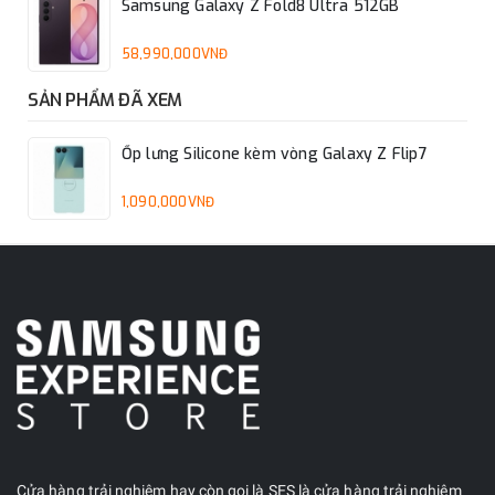
Samsung Galaxy Z Fold8 Ultra 512GB
58,990,000VNĐ
SẢN PHẨM ĐÃ XEM
Ốp lưng Silicone kèm vòng Galaxy Z Flip7
1,090,000VNĐ
Cửa hàng trải nghiệm hay còn gọi là SES là cửa hàng trải nghiệm