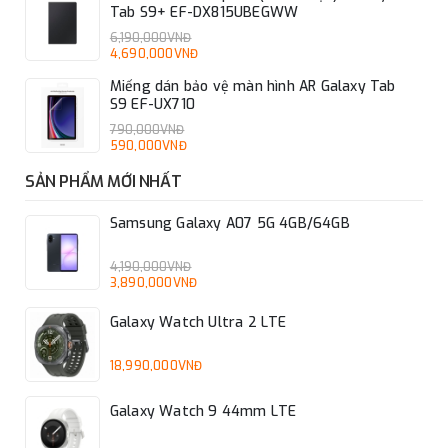
Tab S9+ EF-DX815UBEGWW
6,190,000VNĐ
4,690,000VNĐ
Miếng dán bảo vệ màn hình AR Galaxy Tab
S9 EF-UX710
790,000VNĐ
590,000VNĐ
SẢN PHẨM MỚI NHẤT
Samsung Galaxy A07 5G 4GB/64GB
4,190,000VNĐ
3,890,000VNĐ
Galaxy Watch Ultra 2 LTE
18,990,000VNĐ
Galaxy Watch 9 44mm LTE