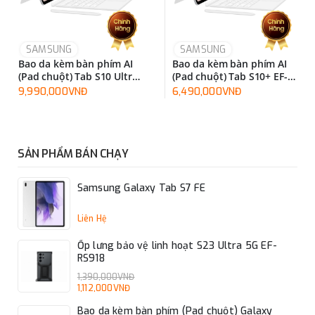
SAMSUNG
SAMSUNG
Bao da kèm bàn phím AI
Bao da kèm bàn phím AI
(Pad chuột) Tab S10 Ultra
(Pad chuột) Tab S10+ EF-
EF-DX925UBEGWW
DX825UWEGWW
9,990,000VNĐ
6,490,000VNĐ
SẢN PHẨM BÁN CHẠY
Samsung Galaxy Tab S7 FE
Liên Hệ
Ốp lưng bảo vệ linh hoạt S23 Ultra 5G EF-
RS918
1,390,000VNĐ
1,112,000VNĐ
Bao da kèm bàn phím (Pad chuột) Galaxy