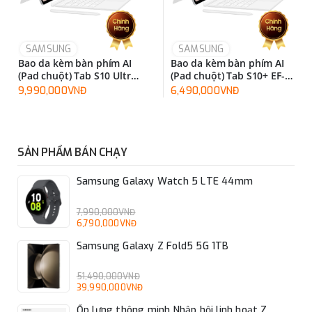
SAMSUNG
SAMSUNG
Bao da kèm bàn phím AI
Bao da kèm bàn phím AI
(Pad chuột) Tab S10 Ultra
(Pad chuột) Tab S10+ EF-
EF-DX925UBEGWW
DX825UWEGWW
9,990,000VNĐ
6,490,000VNĐ
SẢN PHẨM BÁN CHẠY
Samsung Galaxy Watch 5 LTE 44mm
7,990,000VNĐ
6,790,000VNĐ
Samsung Galaxy Z Fold5 5G 1TB
51,490,000VNĐ
39,990,000VNĐ
Ốp lưng thông minh Nhập hội linh hoạt Z