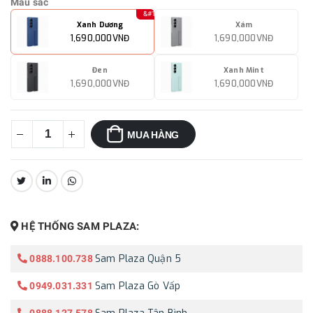
Màu sắc
Xanh Dương
Xám
1,690,000VNĐ
1,690,000VNĐ
Đen
Xanh Mint
1,690,000VNĐ
1,690,000VNĐ
MUA HÀNG
CHIA SẺ:
HỆ THỐNG SAM PLAZA:
Sam Plaza Quận 5
0888.100.738
Sam Plaza Gò Vấp
0949.031.331