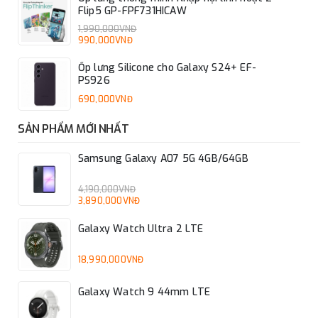
Flip5 GP-FPF731HICAW
1,990,000VNĐ
990,000VNĐ
Ốp lưng Silicone cho Galaxy S24+ EF-
PS926
690,000VNĐ
SẢN PHẨM MỚI NHẤT
Samsung Galaxy A07 5G 4GB/64GB
4,190,000VNĐ
3,890,000VNĐ
Galaxy Watch Ultra 2 LTE
18,990,000VNĐ
Galaxy Watch 9 44mm LTE