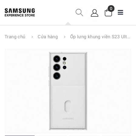
0
Trang chủ
Cửa hàng
Ốp lưng khung viền S23 Ultra 5G EF-MS918