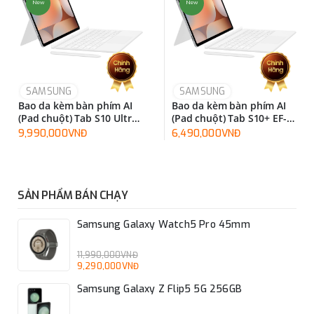
New
New
SAMSUNG
SAMSUNG
Bao da kèm bàn phím AI
Bao da kèm bàn phím AI
(Pad chuột) Tab S10 Ultra
(Pad chuột) Tab S10+ EF-
EF-DX925UBEGWW
DX825UWEGWW
9,990,000VNĐ
6,490,000VNĐ
SẢN PHẨM BÁN CHẠY
Samsung Galaxy Watch5 Pro 45mm
11,990,000VNĐ
9,290,000VNĐ
Samsung Galaxy Z Flip5 5G 256GB