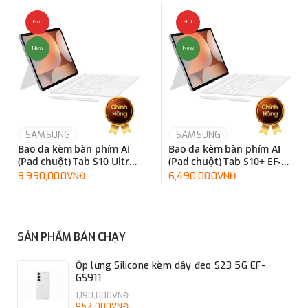
Hot
Hot
New
New
SAMSUNG
SAMSUNG
Bao da kèm bàn phím AI
Bao da kèm bàn phím AI
(Pad chuột) Tab S10 Ultra
(Pad chuột) Tab S10+ EF-
EF-DX925UBEGWW
DX825UWEGWW
9,990,000VNĐ
6,490,000VNĐ
SẢN PHẨM BÁN CHẠY
Ốp lưng Silicone kèm dây đeo S23 5G EF-
GS911
1,190,000VNĐ
952,000VNĐ