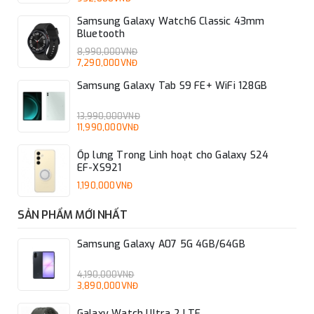
Samsung Galaxy Watch6 Classic 43mm
Bluetooth
8,990,000VNĐ
7,290,000VNĐ
Samsung Galaxy Tab S9 FE+ WiFi 128GB
13,990,000VNĐ
11,990,000VNĐ
Ốp lưng Trong Linh hoạt cho Galaxy S24
EF-XS921
1,190,000VNĐ
SẢN PHẨM MỚI NHẤT
Samsung Galaxy A07 5G 4GB/64GB
4,190,000VNĐ
3,890,000VNĐ
Galaxy Watch Ultra 2 LTE