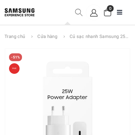
0
Trang chủ
Cửa hàng
Củ sạc nhanh Samsung 25W Type C - T2510
-51%
Hot