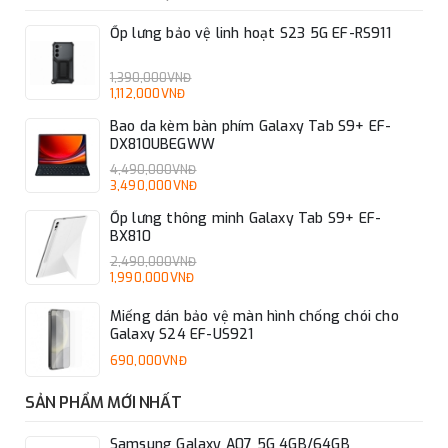
Ốp lưng bảo vệ linh hoạt S23 5G EF-RS911
1,390,000VNĐ
1,112,000VNĐ
Bao da kèm bàn phím Galaxy Tab S9+ EF-
DX810UBEGWW
4,490,000VNĐ
3,490,000VNĐ
Ốp lưng thông minh Galaxy Tab S9+ EF-
BX810
2,490,000VNĐ
1,990,000VNĐ
Miếng dán bảo vệ màn hình chống chói cho
Galaxy S24 EF-US921
690,000VNĐ
SẢN PHẨM MỚI NHẤT
Samsung Galaxy A07 5G 4GB/64GB