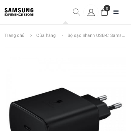
0
Trang chủ
Cửa hàng
Bộ sạc nhanh USB-C Samsung Travel Adapter 45W