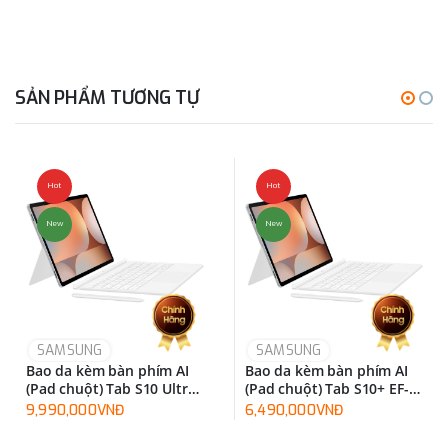
SẢN PHẨM TƯƠNG TỰ
Hot
Hot
New
New
SAMSUNG
SAMSUNG
Bao da kèm bàn phím AI
Bao da kèm bàn phím AI
(Pad chuột) Tab S10 Ultra
(Pad chuột) Tab S10+ EF-
EF-DX925UBEGWW
DX825UWEGWW
9,990,000VNĐ
6,490,000VNĐ