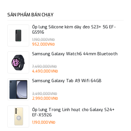
SẢN PHẨM BÁN CHẠY
Ốp lưng Silicone kèm dây đeo S23+ 5G EF-
GS916
1,190,000VNĐ
952,000VNĐ
Samsung Galaxy Watch6 44mm Bluetooth
7,490,000VNĐ
4,490,000VNĐ
Samsung Galaxy Tab A9 Wifi 64GB
3,490,000VNĐ
2,990,000VNĐ
Ốp lưng Trong Linh hoạt cho Galaxy S24+
EF-XS926
1,190,000VNĐ