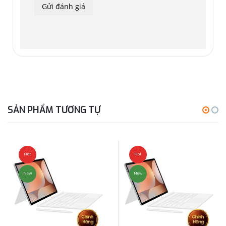
Với tính năng Wireless Keyboard Sharing, bạn có thể dễ
dàng kết nối với các thiết bị Galaxy khác của mình và nhập
hoặc điều hướng dễ dàng trên các thiết bị này. Chuyển đổi
giữa các thiết bị một cách dễ dàng và kiểm soát điện thoại
như trên máy tính bảng của bạn.
SẢN PHẨM TƯƠNG TỰ
Hot
Hot
New
New
* Sản phẩm được bán riêng. ** Hình ảnh mô phỏng chỉ mang
tính chất minh họa. UX/UI thực tế có thể khác. *** Wireless