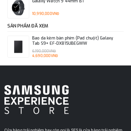
Galaxy Watch 9 44mm BT
10,990,000VNĐ
SẢN PHẨM ĐÃ XEM
Bao da kèm bàn phím (Pad chuột) Galaxy
Tab S9+ EF-DX815UBEGWW
6,190,000VNĐ
4,690,000VNĐ
Cửa hàng trải nghiệm hay còn gọi là SES là cửa hàng trải nghiệm