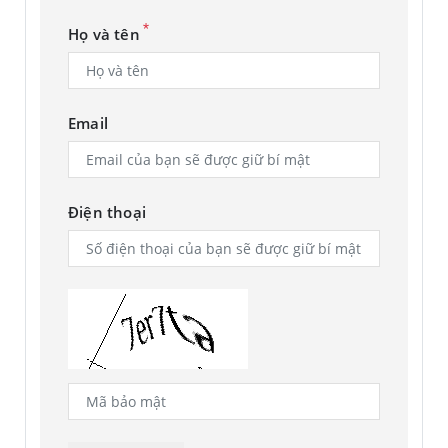
Dễ dàng xoay mặt sau tới góc 150° để có một mức độ tự
*
Họ và tên
do mới với Book Cover Keyboard. Điều chỉnh góc ở mặt sau
một cách dễ dàng để tìm vị trí hoàn hảo của bạn để gửi
email, blog, nghiên cứu – tùy nhu cầu của bạn.
Email
Điện thoại
* Hình ảnh mô phỏng chỉ mang tính chất minh họa. UX/UI
thực tế có thể khác.
Nâng cao năng suất nhờ chia
sẻ không dây