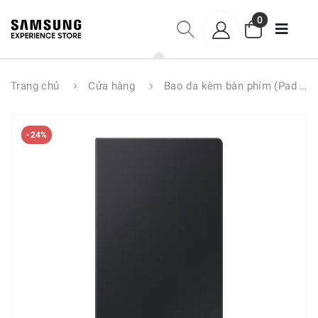
0
Trang chủ
Cửa hàng
Bao da kèm bàn phím (Pad chuột) Galaxy Tab S9+ EF-DX815UBEGWW
-24%