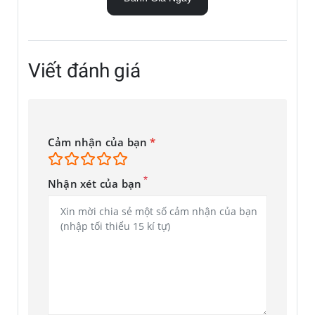
Có thể gắn từ tính để thay
thế dễ dàng
Viết đánh giá
Với thiết kế từ tính, bạn có thể dễ dàng gắn và tháo bao da
để cá nhân hóa thiết bị của bạn. Thay thế nó theo sở thích
của bạn để phù hợp với nhu cầu hàng ngày của bạn.
Cảm nhận của bạn
*
*
Nhận xét của bạn
* Sản phẩm được bán riêng.
Xoay dễ dàng đến góc 150°