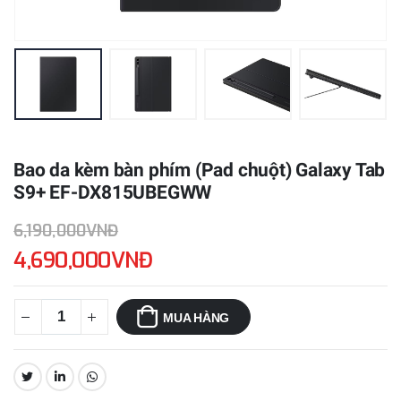
Bao da kèm bàn phím (Pad chuột) Galaxy Tab
S9+ EF-DX815UBEGWW
6,190,000VNĐ
4,690,000VNĐ
MUA HÀNG
CHIA SẺ: