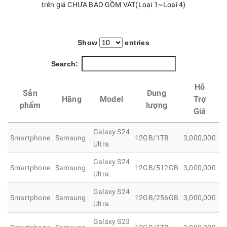
trên giá CHƯA BAO GỒM VAT(Loại 1~Loại 4)
Show
entries
Search:
Hỗ
Sản
Dung
Hãng
Model
Trợ
phẩm
lượng
Giá
Galaxy S24
Smartphone
Samsung
12GB/1TB
3,000,000
1
Ultra
Galaxy S24
Smartphone
Samsung
12GB/512GB
3,000,000
1
Ultra
Galaxy S24
Smartphone
Samsung
12GB/256GB
3,000,000
1
Ultra
Galaxy S23