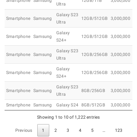
Smartphone
Samsung
12GB/1TB
3,000,000
1
Ultra
Galaxy S23
Smartphone
Samsung
12GB/512GB
3,000,000
1
Ultra
Galaxy
Smartphone
Samsung
12GB/512GB
3,000,000
1
S24+
Galaxy S23
Smartphone
Samsung
12GB/256GB
3,000,000
1
Ultra
Galaxy
Smartphone
Samsung
12GB/256GB
3,000,000
9
S24+
Galaxy S23
Smartphone
Samsung
8GB/256GB
3,000,000
9
Ultra
Smartphone
Samsung
Galaxy S24
8GB/512GB
3,000,000
8
Showing 1 to 10 of 1,222 entries
Previous
1
2
3
4
5
…
123