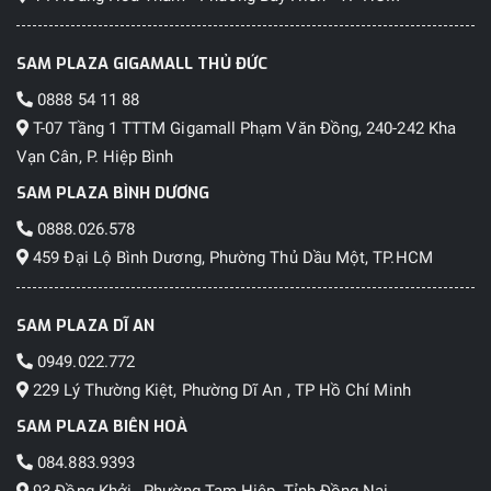
SAM PLAZA GIGAMALL THỦ ĐỨC
0888 54 11 88
T-07 Tầng 1 TTTM Gigamall Phạm Văn Đồng, 240-242 Kha
Vạn Cân, P. Hiệp Bình
SAM PLAZA BÌNH DƯƠNG
0888.026.578
459 Đại Lộ Bình Dương, Phường Thủ Dầu Một, TP.HCM
SAM PLAZA DĨ AN
0949.022.772
229 Lý Thường Kiệt, Phường Dĩ An , TP Hồ Chí Minh
SAM PLAZA BIÊN HOÀ
084.883.9393
93 Đồng Khởi , Phường Tam Hiệp, Tỉnh Đồng Nai