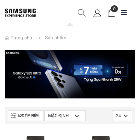
0
Trang chủ
Sản phẩm
LỌC TÌM KIẾM